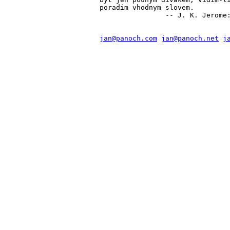
poradim vhodnym slovem.

jan@panoch.com
jan@panoch.net
j