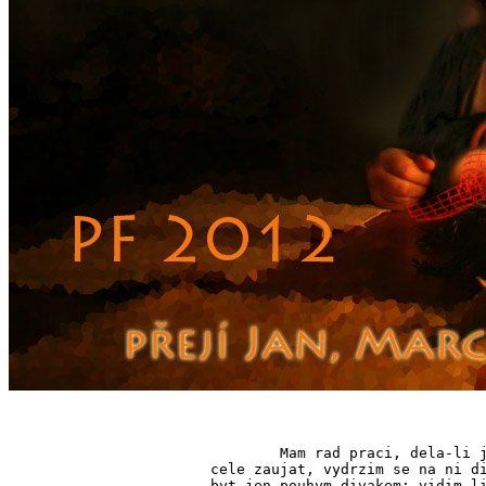
	Mam rad praci, dela-li ji par sikovnych rukou. Takovou praci jsem

cele zaujat, vydrzim se na ni di
byt jen pouhym divakem; vidim-li